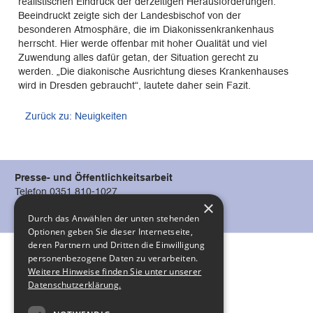
realistischen Eindruck der derzeitigen Herausforderungen.
Beeindruckt zeigte sich der Landesbischof von der
besonderen Atmosphäre, die im Diakonissenkrankenhaus
herrscht. Hier werde offenbar mit hoher Qualität und viel
Zuwendung alles dafür getan, der Situation gerecht zu
werden. „Die diakonische Ausrichtung dieses Krankenhauses
wird in Dresden gebraucht“, lautete daher sein Fazit.
Zurück zu: Neuigkeiten
Presse- und Öffentlichkeitsarbeit
Telefon 0351 810-1027
×
oeffentlichkeitsarbeit@diako-dresden.de
Durch das Anwählen der unten stehenden
Optionen geben Sie dieser Internetseite,
deren Partnern und Dritten die Einwilligung
personenbezogene Daten zu verarbeiten.
Weitere Hinweise finden Sie unter unserer
Impressum
Datenschutzerklärung.
Datenschutz