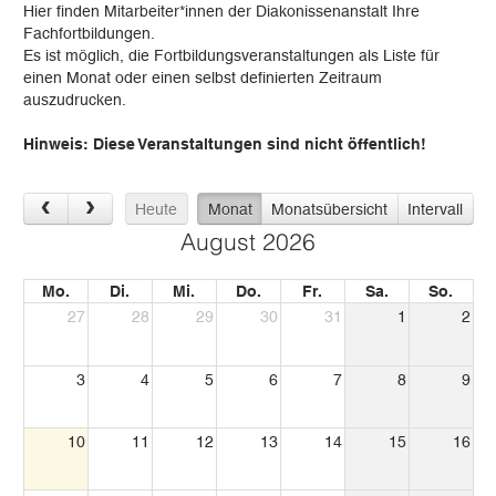
Hier finden Mitarbeiter*innen der Diakonissenanstalt Ihre
Fachfortbildungen.
Es ist möglich, die Fortbildungsveranstaltungen als Liste für
einen Monat oder einen selbst definierten Zeitraum
auszudrucken.
Hinweis: Diese Veranstaltungen sind nicht öffentlich!
Heute
Monat
Monatsübersicht
Intervall
August 2026
Mo.
Di.
Mi.
Do.
Fr.
Sa.
So.
27
28
29
30
31
1
2
3
4
5
6
7
8
9
10
11
12
13
14
15
16