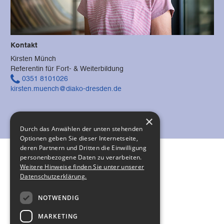
Kontakt
Kirsten Münch
Referentin für Fort- & Weiterbildung
0351 8101026
kirsten.muench@diako-dresden.de
×
Durch das Anwählen der unten stehenden
Optionen geben Sie dieser Internetseite,
deren Partnern und Dritten die Einwilligung
personenbezogene Daten zu verarbeiten.
Weitere Hinweise finden Sie unter unserer
Impressum
Datenschutzerklärung.
Datenschutz
NOTWENDIG
Barrierefreiheit
MARKETING