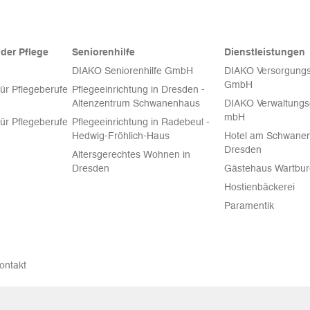
der Pflege
Seniorenhilfe
Dienstleistungen
DIAKO Seniorenhilfe GmbH
DIAKO Versorgungs
GmbH
für Pflegeberufe
Pflegeeinrichtung in Dresden -
Altenzentrum Schwanenhaus
DIAKO Verwaltungsg
mbH
für Pflegeberufe
Pflegeeinrichtung in Radebeul -
Hedwig-Fröhlich-Haus
Hotel am Schwanen
Dresden
Altersgerechtes Wohnen in
Dresden
Gästehaus Wartbu
Hostienbäckerei
Paramentik
ontakt