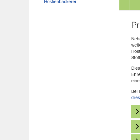
Hostienbäckerei
Pr
Nebe
weit
Host
Stof
Dies
Ehre
eine
Bei 
dre