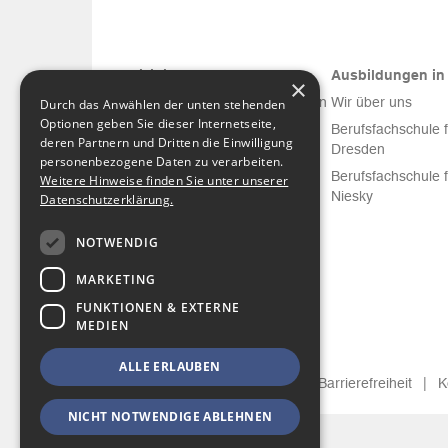
Medizinische Versorgung
Ausbildungen in 
×
Diakonissenkrankenhaus Dresden
Wir über uns
Durch das Anwählen der unten stehenden
Optionen geben Sie dieser Internetseite,
Krankenhaus Emmaus Niesky
Berufsfachschule 
deren Partnern und Dritten die Einwilligung
Dresden
Facharztzentren am DIAKO
personenbezogene Daten zu verarbeiten.
Berufsfachschule 
Weitere Hinweise finden Sie unter unserer
DIAKO Schmerztherapie und
Niesky
Datenschutzerklärung.
Palliativmedizin MVZ
NOTWENDIG
MARKETING
FUNKTIONEN & EXTERNE
MEDIEN
ALLE ERLAUBEN
Impressum
|
Datenschutz
|
Barrierefreiheit
|
K
NICHT NOTWENDIGE ABLEHNEN