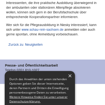
Interessenten, die ihre praktische Ausbildung überwiegend in
der ambulanten oder stationären Altenpflege absolvieren
wollen, können sich gern in der Berufsfachschule über
entsprechende Kooperationspartner informieren.
Wer sich für die Pflegeausbildung in Niesky interessiert, kann
sich unter
www.schau-rein-sachsen.de
anmelden oder auch
gerne spontan, ohne Anmeldung vorbeischauen.
Zurück zu: Neuigkeiten
Presse- und Öffentlichkeitsarbeit
Telefon 0351 810-1027
×
oeffentlichkeitsarbeit@diako-dresden.de
Durch das Anwählen der unten stehenden
Optionen geben Sie dieser Internetseite,
deren Partnern und Dritten die Einwilligung
personenbezogene Daten zu verarbeiten.
Weitere Hinweise finden Sie unter unserer
Impressum
Datenschutzerklärung.