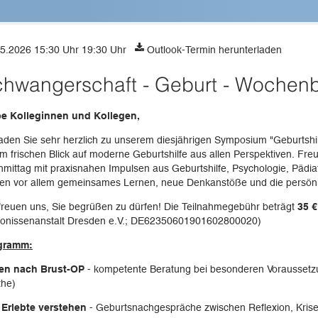
5.2026 15:30 Uhr 19:30 Uhr
Outlook-Termin herunterladen
hwangerschaft - Geburt - Wochenb
be Kolleginnen und Kollegen,
laden Sie sehr herzlich zu unserem diesjährigen Symposium "Geburtsh
m frischen Blick auf moderne Geburtshilfe aus allen Perspektiven. Freue
mittag mit praxisnahen Impulsen aus Geburtshilfe, Psychologie, Pädia
en vor allem gemeinsames Lernen, neue Denkanstöße und die persönli
freuen uns, Sie begrüßen zu dürfen! Die Teilnahmegebühr beträgt
35 €
konissenanstalt Dresden e.V.; DE62350601901602800020)
gramm:
len nach Brust-OP
- kompetente Beratung bei besonderen Voraussetzun
the)
 Erlebte verstehen
- Geburtsnachgespräche zwischen Reflexion, Krise