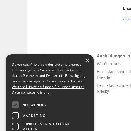
Lis
Zurü
Medizinische Versorgung
Ausbildungen in 
×
Diakonissenkrankenhaus Dresden
Wir über uns
Durch das Anwählen der unten stehenden
Optionen geben Sie dieser Internetseite,
Krankenhaus Emmaus Niesky
Berufsfachschule 
deren Partnern und Dritten die Einwilligung
Dresden
Facharztzentren am DIAKO
personenbezogene Daten zu verarbeiten.
Berufsfachschule 
Weitere Hinweise finden Sie unter unserer
DIAKO Schmerztherapie und
Niesky
Datenschutzerklärung.
Palliativmedizin MVZ
NOTWENDIG
MARKETING
FUNKTIONEN & EXTERNE
MEDIEN