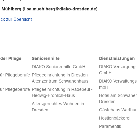
a Mühlberg (lisa.muehlberg@diako-dresden.de)
ck zur Übersicht
der Pflege
Seniorenhilfe
Dienstleistungen
DIAKO Seniorenhilfe GmbH
DIAKO Versorgungs
GmbH
für Pflegeberufe
Pflegeeinrichtung in Dresden -
Altenzentrum Schwanenhaus
DIAKO Verwaltungsg
mbH
für Pflegeberufe
Pflegeeinrichtung in Radebeul -
Hedwig-Fröhlich-Haus
Hotel am Schwanen
Dresden
Altersgerechtes Wohnen in
Dresden
Gästehaus Wartbu
Hostienbäckerei
Paramentik