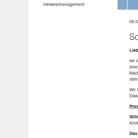
Hinweismanagement
06.0
Sc
Lie
wir 
eine
Nach
steh
Wir 
Dia
Pro
Stil
Kno
Das