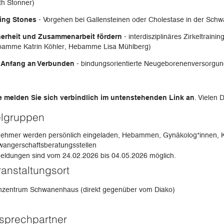
th Stonner)
ling Stones
- Vorgehen bei Gallensteinen oder Cholestase in der Sch
herheit und Zusammenarbeit fördern
- interdisziplinäres Zirkeltrain
bamme Katrin Köhler, Hebamme Lisa Mühlberg)
 Anfang an Verbunden
- bindungsorientierte Neugeborenenversorgun
te melden Sie sich verbindlich im untenstehenden Link an
. Vielen
elgruppen
nehmer werden persönlich eingeladen, Hebammen, Gynäkolog*innen, K
angerschaftsberatungsstellen
ldungen sind vom 24.02.2026 bis 04.05.2026 möglich.
ranstaltungsort
nzentrum Schwanenhaus (direkt gegenüber vom Diako)
sprechpartner