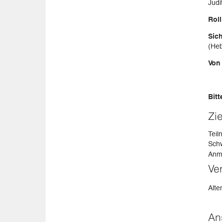
Judi
Rol
Sic
(He
Von
Bit
Zi
Teil
Schw
Anme
Ve
Alte
An