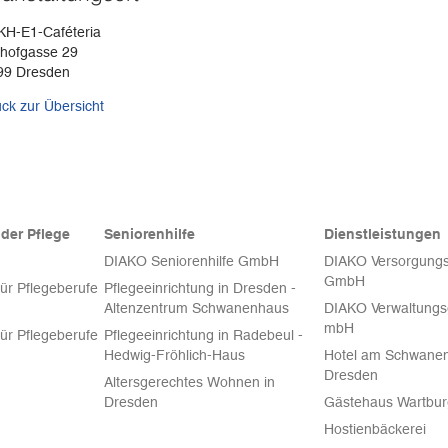
KH-E1-Caféteria
zhofgasse 29
99 Dresden
ck zur Übersicht
der Pflege
Seniorenhilfe
Dienstleistungen
DIAKO Seniorenhilfe GmbH
DIAKO Versorgungs
GmbH
für Pflegeberufe
Pflegeeinrichtung in Dresden -
Altenzentrum Schwanenhaus
DIAKO Verwaltungsg
mbH
für Pflegeberufe
Pflegeeinrichtung in Radebeul -
Hedwig-Fröhlich-Haus
Hotel am Schwanen
Dresden
Altersgerechtes Wohnen in
Dresden
Gästehaus Wartbu
Hostienbäckerei