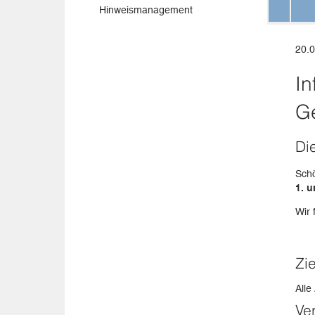
Hinweismanagement
20.0
In
Ge
Di
Schö
1. 
Wir 
Zi
Alle
Ve