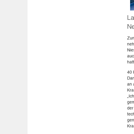
La
Ne
Zum
neh
Nie
auc
hat
40 
Dan
an 
Kra
„Ic
gem
der
tec
gen
Kra