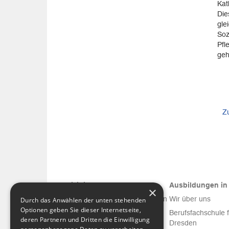
Kat
Die
gle
Soz
Pfl
geh
Z
Medizinische Versorgung
Ausbildungen in 
×
Diakonissenkrankenhaus Dresden
Wir über uns
Durch das Anwählen der unten stehenden
Optionen geben Sie dieser Internetseite,
Krankenhaus Emmaus Niesky
Berufsfachschule 
deren Partnern und Dritten die Einwilligung
Dresden
Facharztzentren am DIAKO