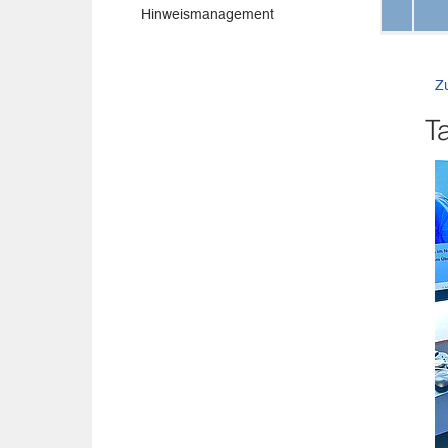
Hinweismanagement
Z
T