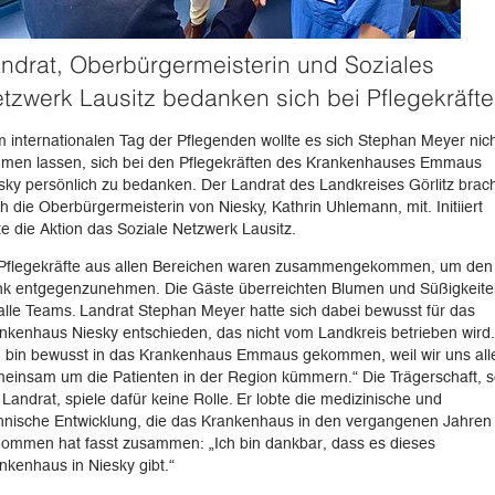
ndrat, Oberbürgermeisterin und Soziales
tzwerk Lausitz bedanken sich bei Pflegekräft
 internationalen Tag der Pflegenden wollte es sich Stephan Meyer nic
men lassen, sich bei den Pflegekräften des Krankenhauses Emmaus
sky persönlich zu bedanken. Der Landrat des Landkreises Görlitz brac
h die Oberbürgermeisterin von Niesky, Kathrin Uhlemann, mit. Initiiert
te die Aktion das Soziale Netzwerk Lausitz.
Pflegekräfte aus allen Bereichen waren zusammengekommen, um den
k entgegenzunehmen. Die Gäste überreichten Blumen und Süßigkeite
alle Teams. Landrat Stephan Meyer hatte sich dabei bewusst für das
nkenhaus Niesky entschieden, das nicht vom Landkreis betrieben wird.
h bin bewusst in das Krankenhaus Emmaus gekommen, weil wir uns all
einsam um die Patienten in der Region kümmern.“ Die Trägerschaft, 
 Landrat, spiele dafür keine Rolle. Er lobte die medizinische und
hnische Entwicklung, die das Krankenhaus in den vergangenen Jahren
ommen hat fasst zusammen: „Ich bin dankbar, dass es dieses
nkenhaus in Niesky gibt.“